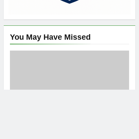
You May Have
Missed
ARTIKEL
Cafe Kampus: Lokasi Bersosialisasi dan
S