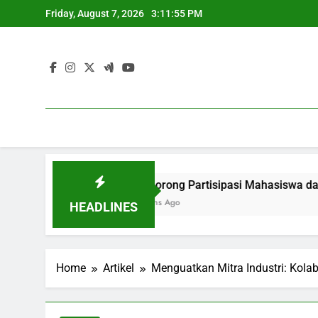
Skip
Friday, August 7, 2026
3:11:56 PM
to
content
ma.
Mendorong Partisipasi Mahasiswa dalam Pembelaja
3 Months Ago
HEADLINES
Home
Artikel
Menguatkan Mitra Industri: Kola