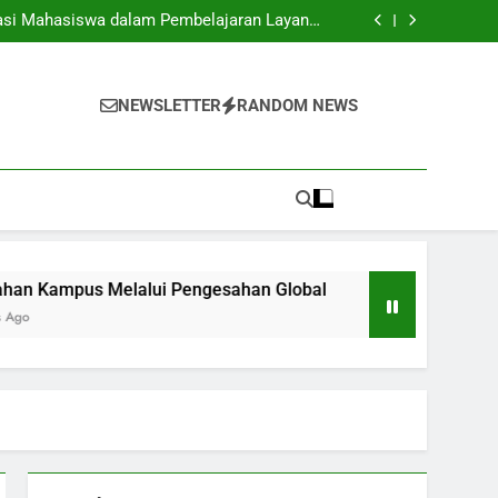
eka Mendukung Globalisasi dan Kerjasama.
asi Mahasiswa dalam Pembelajaran Layanan
Masyarakat Proaktif
rubahan Kampus Melalui Pengesahan Global
Serunya Berpartisipasi dalam Kompetisi Karya Ilmiah Universitas
eka Mendukung Globalisasi dan Kerjasama.
asi Mahasiswa dalam Pembelajaran Layanan
NEWSLETTER
RANDOM NEWS
Masyarakat Proaktif
rubahan Kampus Melalui Pengesahan Global
Serunya Berpartisipasi dalam Kompetisi Karya Ilmiah Universitas
elalui Pengesahan Global
5 Months Ago