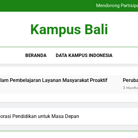
Kampus Merd
Mendorong Partisip
Pe
Kampus Merd
Kampus Bali
Mendorong Partisip
Pe
BERANDA
DATA KAMPUS INDONESIA
ran Layanan Masyarakat Proaktif
Perubahan Kampus M
3 Months Ago
borasi Pendidikan untuk Masa Depan