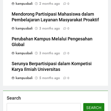
kampusbali
2 months ago
0
Mendorong Partisipasi Mahasiswa dalam
Pembelajaran Layanan Masyarakat Proaktif
kampusbali
3 months ago
0
Perubahan Kampus Melalui Pengesahan
Global
kampusbali
3 months ago
0
Serunya Berpartisipasi dalam Kompetisi
Karya Ilmiah Universitas
kampusbali
5 months ago
0
Search
SEARCH